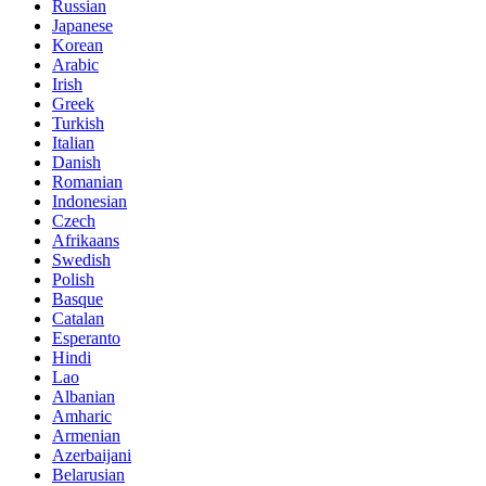
Russian
Japanese
Korean
Arabic
Irish
Greek
Turkish
Italian
Danish
Romanian
Indonesian
Czech
Afrikaans
Swedish
Polish
Basque
Catalan
Esperanto
Hindi
Lao
Albanian
Amharic
Armenian
Azerbaijani
Belarusian