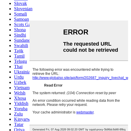
Slovak
Slovenian
Somali
Samoan
Scots Gaelic
Shona
Sindhi
Sundanese
Swahili
Tajik
Tamil
Telugu
Thai
Ukrainian
Urdu
Uzbek
Vietnamese
Welsh
Xhosa
Yiddish
Yoruba
Zulu
Kinyarwanda
Tatar
Oriya