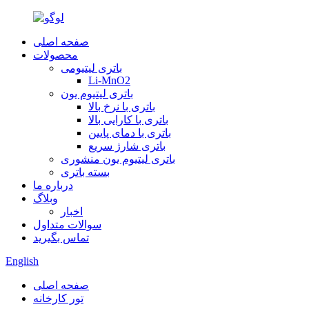
صفحه اصلی
محصولات
باتری لیتیومی
Li-MnO2
باتری لیتیوم یون
باتری با نرخ بالا
باتری با کارایی بالا
باتری با دمای پایین
باتری شارژ سریع
باتری لیتیوم یون منشوری
بسته باتری
درباره ما
وبلاگ
اخبار
سوالات متداول
تماس بگیرید
English
صفحه اصلی
تور کارخانه