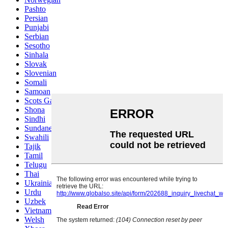
Pashto
Persian
Punjabi
Serbian
Sesotho
Sinhala
Slovak
Slovenian
Somali
Samoan
Scots Gaelic
Shona
Sindhi
Sundanese
Swahili
Tajik
Tamil
Telugu
Thai
Ukrainian
Urdu
Uzbek
Vietnamese
Welsh