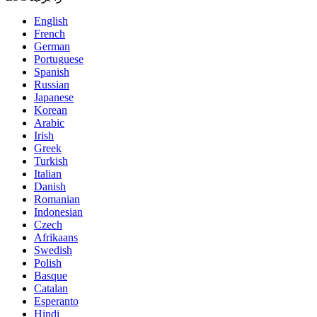
English
French
German
Portuguese
Spanish
Russian
Japanese
Korean
Arabic
Irish
Greek
Turkish
Italian
Danish
Romanian
Indonesian
Czech
Afrikaans
Swedish
Polish
Basque
Catalan
Esperanto
Hindi