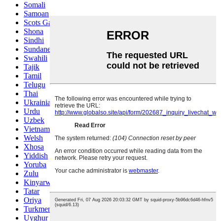
Somali
Samoan
Scots Gaelic
Shona
Sindhi
Sundanese
Swahili
Tajik
Tamil
Telugu
Thai
Ukrainian
Urdu
Uzbek
Vietnamese
Welsh
Xhosa
Yiddish
Yoruba
Zulu
Kinyarwanda
Tatar
Oriya
Turkmen
Uyghur